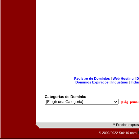
Registro de Dominios
|
Web Hosting
|
D
Dominios Expirados
|
Industrias
|
Indu
Categorías de Dominio:
[Pág. princi
** Precios expre
© 2002/2022 Solo10.com