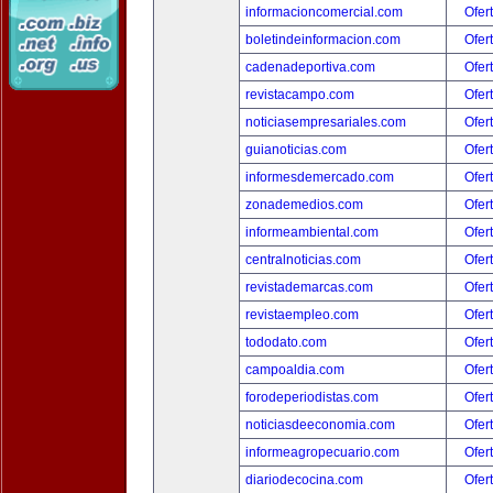
informacioncomercial.com
Ofer
boletindeinformacion.com
Ofer
cadenadeportiva.com
Ofer
revistacampo.com
Ofer
noticiasempresariales.com
Ofer
guianoticias.com
Ofer
informesdemercado.com
Ofer
zonademedios.com
Ofer
informeambiental.com
Ofer
centralnoticias.com
Ofer
revistademarcas.com
Ofer
revistaempleo.com
Ofer
tododato.com
Ofer
campoaldia.com
Ofer
forodeperiodistas.com
Ofer
noticiasdeeconomia.com
Ofer
informeagropecuario.com
Ofer
diariodecocina.com
Ofer