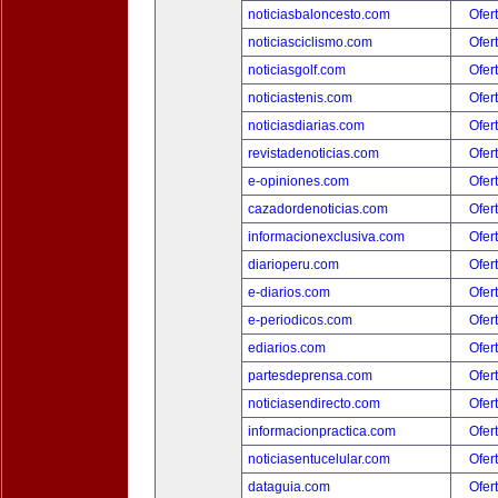
noticiasbaloncesto.com
Ofer
noticiasciclismo.com
Ofer
noticiasgolf.com
Ofer
noticiastenis.com
Ofer
noticiasdiarias.com
Ofer
revistadenoticias.com
Ofer
e-opiniones.com
Ofer
cazadordenoticias.com
Ofer
informacionexclusiva.com
Ofer
diarioperu.com
Ofer
e-diarios.com
Ofer
e-periodicos.com
Ofer
ediarios.com
Ofer
partesdeprensa.com
Ofer
noticiasendirecto.com
Ofer
informacionpractica.com
Ofer
noticiasentucelular.com
Ofer
dataguia.com
Ofer