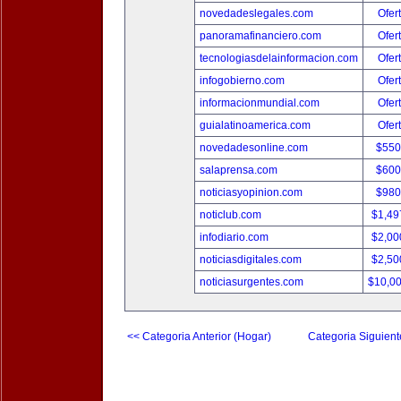
novedadeslegales.com
Ofer
panoramafinanciero.com
Ofer
tecnologiasdelainformacion.com
Ofer
infogobierno.com
Ofer
informacionmundial.com
Ofer
guialatinoamerica.com
Ofer
novedadesonline.com
$550
salaprensa.com
$600
noticiasyopinion.com
$980
noticlub.com
$1,49
infodiario.com
$2,00
noticiasdigitales.com
$2,50
noticiasurgentes.com
$10,0
<< Categoria Anterior (Hogar)
Categoria Siguient