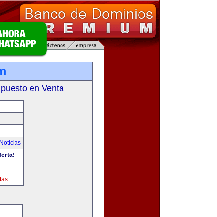
m
 puesto en Venta
M
Noticias
ferta!
tas