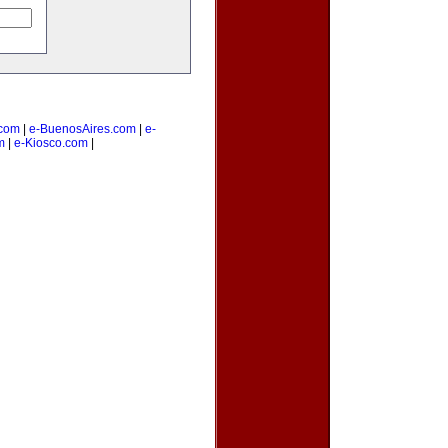
com
|
e-BuenosAires.com
|
e-
m
|
e-Kiosco.com
|