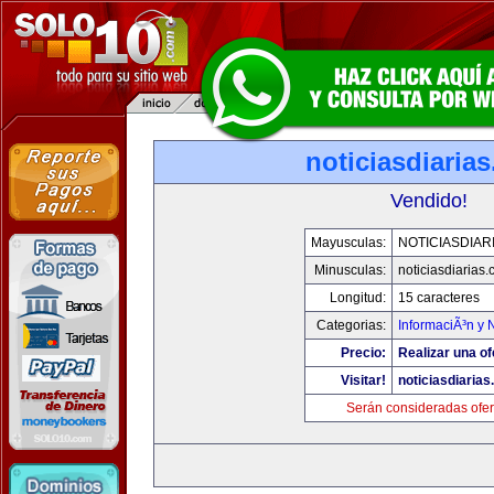
noticiasdiaria
Vendido!
Mayusculas:
NOTICIASDIAR
Minusculas:
noticiasdiarias
Longitud:
15 caracteres
Categorias:
InformaciÃ³n y N
Precio:
Realizar una of
Visitar!
noticiasdiaria
Serán consideradas ofer