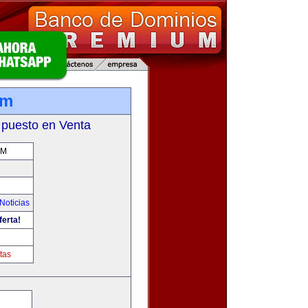
om
 puesto en Venta
OM
Noticias
ferta!
tas