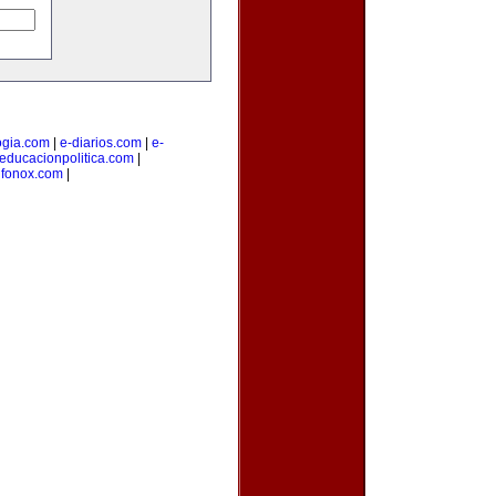
ogia.com
|
e-diarios.com
|
e-
educacionpolitica.com
|
|
fonox.com
|