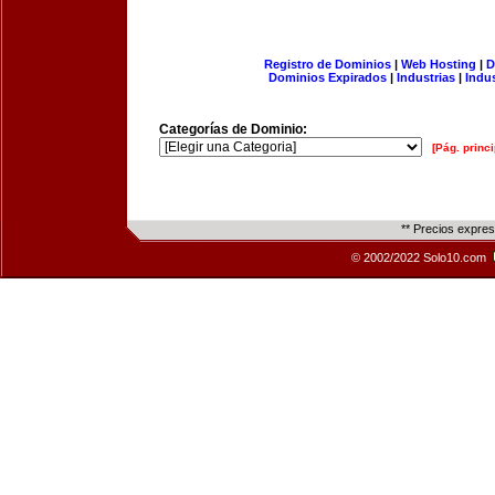
Registro de Dominios
|
Web Hosting
|
D
Dominios Expirados
|
Industrias
|
Indu
Categorías de Dominio:
[Pág. princi
** Precios expre
© 2002/2022 Solo10.com