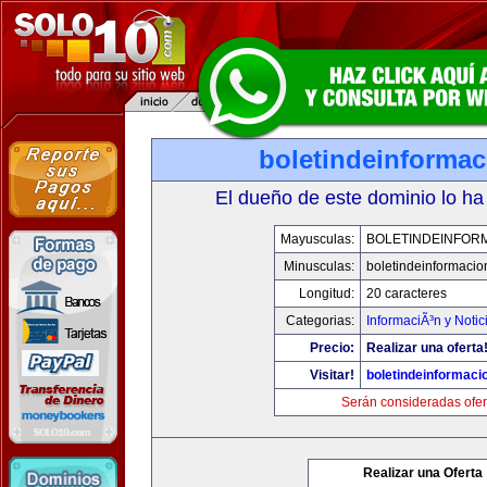
boletindeinforma
El dueño de este dominio lo ha
Mayusculas:
BOLETINDEINFOR
Minusculas:
boletindeinformaci
Longitud:
20 caracteres
Categorias:
InformaciÃ³n y Notic
Precio:
Realizar una oferta
Visitar!
boletindeinformaci
Serán consideradas ofer
Realizar una Oferta