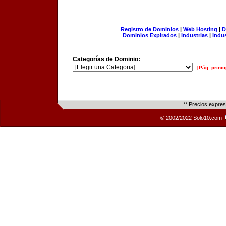
Registro de Dominios
|
Web Hosting
|
D
Dominios Expirados
|
Industrias
|
Indu
Categorías de Dominio:
[Pág. princi
** Precios expre
© 2002/2022 Solo10.com