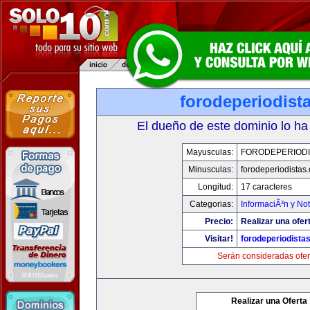
forodeperiodist
El dueño de este dominio lo ha
Mayusculas:
FORODEPERIODI
Minusculas:
forodeperiodistas
Longitud:
17 caracteres
Categorias:
InformaciÃ³n y Not
Precio:
Realizar una ofer
Visitar!
forodeperiodista
Serán consideradas ofer
Realizar una Oferta