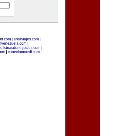
ud.com
|
areaviajes.com
|
nvenezuela.com
|
|
oficinasdenegocios.com
|
com
|
conexionmovil.com
|