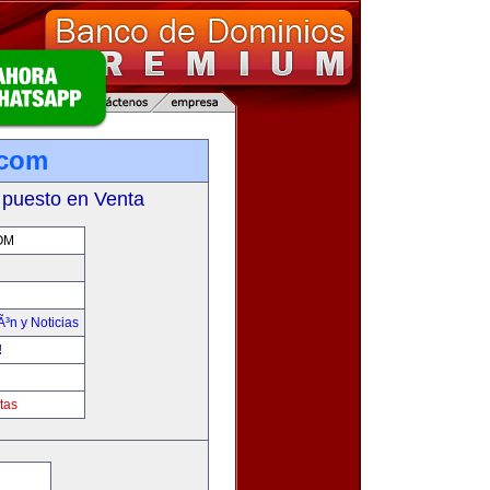
.com
 puesto en Venta
OM
Ã³n y Noticias
!
tas