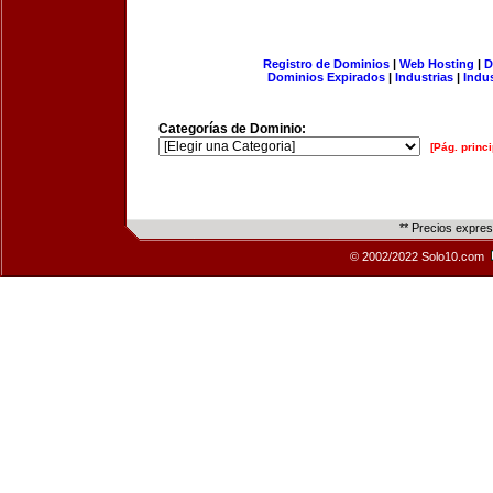
Registro de Dominios
|
Web Hosting
|
D
Dominios Expirados
|
Industrias
|
Indu
Categorías de Dominio:
[Pág. princi
** Precios expre
© 2002/2022 Solo10.com