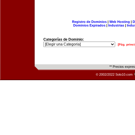
Registro de Dominios
|
Web Hosting
|
D
Dominios Expirados
|
Industrias
|
Indu
Categorías de Dominio:
[Pág. princi
** Precios expre
© 2002/2022 Solo10.com