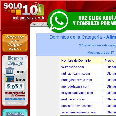
Dominios de la Categoría -
Alim
37 dominios en esta categ
Mostrando 1 de 37
Nombre de Dominio
Precio
tourdelvino.com
Oferta
nutricioncanina.com
Oferta
bodegasenventa.com
Oferta
menudelacasa.com
Oferta
mayoristadevinos.com
Oferta
e-alimentos.com
Oferta
buscadordevinos.com
Oferta
selecciondequesos.com
Oferta