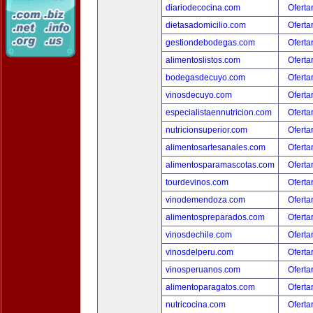
diariodecocina.com
Oferta
dietasadomicilio.com
Oferta
gestiondebodegas.com
Oferta
alimentoslistos.com
Oferta
bodegasdecuyo.com
Oferta
vinosdecuyo.com
Oferta
especialistaennutricion.com
Oferta
nutricionsuperior.com
Oferta
alimentosartesanales.com
Oferta
alimentosparamascotas.com
Oferta
tourdevinos.com
Oferta
vinodemendoza.com
Oferta
alimentospreparados.com
Oferta
vinosdechile.com
Oferta
vinosdelperu.com
Oferta
vinosperuanos.com
Oferta
alimentoparagatos.com
Oferta
nutricocina.com
Oferta