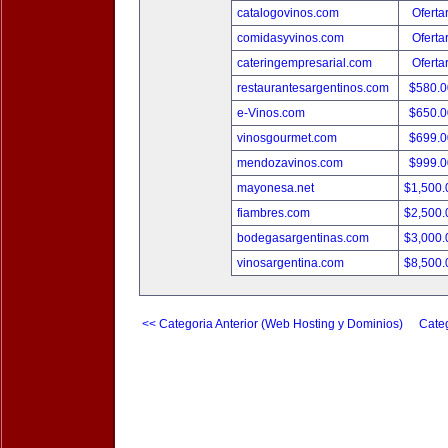
catalogovinos.com
Oferta
comidasyvinos.com
Oferta
cateringempresarial.com
Oferta
restaurantesargentinos.com
$580.
e-Vinos.com
$650.
vinosgourmet.com
$699.
mendozavinos.com
$999.
mayonesa.net
$1,500
fiambres.com
$2,500
bodegasargentinas.com
$3,000
vinosargentina.com
$8,500
<< Categoria Anterior (Web Hosting y Dominios)
Categ