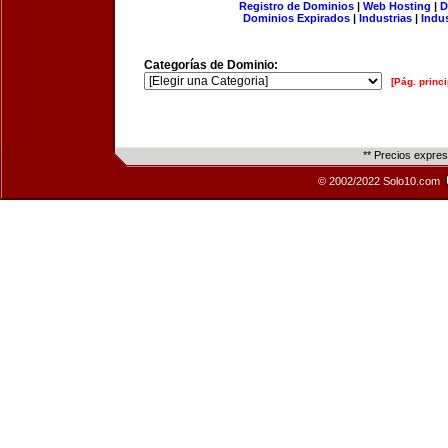
Registro de Dominios
|
Web Hosting
|
D
Dominios Expirados
|
Industrias
|
Indu
Categorías de Dominio:
[Pág. princi
** Precios expre
© 2002/2022 Solo10.com