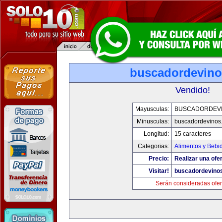
buscadordevin
Vendido!
Mayusculas:
BUSCADORDEV
Minusculas:
buscadordevinos
Longitud:
15 caracteres
Categorias:
Alimentos y Bebi
Precio:
Realizar una ofer
Visitar!
buscadordevino
Serán consideradas ofer