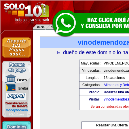
vinodemendoz
El dueño de este dominio lo ha
Mayusculas:
VINODEMEND
Minusculas:
vinodemendoza
Longitud:
13 caracteres
Categorias:
Alimentos y Beb
Precio:
Realizar una of
Visitar!
vinodemendoz
Serán consideradas ofer
Realizar una Oferta