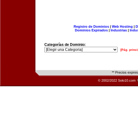
Registro de Dominios
|
Web Hosting
|
D
Dominios Expirados
|
Industrias
|
Indu
Categorías de Dominio:
[Pág. princi
** Precios expre
© 2002/2022 Solo10.com