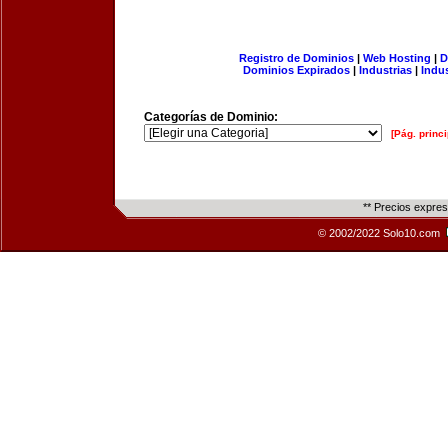
Registro de Dominios
|
Web Hosting
|
D
Dominios Expirados
|
Industrias
|
Indu
Categorías de Dominio:
[Pág. princi
** Precios expre
© 2002/2022 Solo10.com