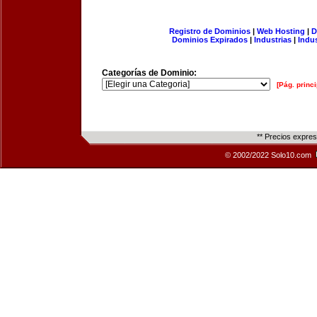
Registro de Dominios
|
Web Hosting
|
D
Dominios Expirados
|
Industrias
|
Indu
Categorías de Dominio:
[Pág. princi
** Precios expre
© 2002/2022 Solo10.com