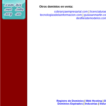
Otros dominios en venta:
cobranzaempresarial.com
|
licenciatura
tecnologiasdelainformacion.com
|
guiasanmartin.c
desfilesdemodelos.co
Registro de Dominios
|
Web Hosting
|
D
Dominios Expirados
|
Industrias
|
Indu