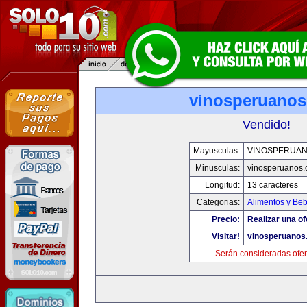
vinosperuano
Vendido!
Mayusculas:
VINOSPERUA
Minusculas:
vinosperuanos
Longitud:
13 caracteres
Categorias:
Alimentos y Be
Precio:
Realizar una of
Visitar!
vinosperuanos
Serán consideradas ofer