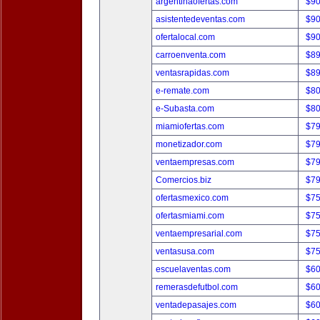
argentinaofertas.com
$9
asistentedeventas.com
$9
ofertalocal.com
$9
carroenventa.com
$8
ventasrapidas.com
$8
e-remate.com
$8
e-Subasta.com
$8
miamiofertas.com
$7
monetizador.com
$7
ventaempresas.com
$7
Comercios.biz
$7
ofertasmexico.com
$7
ofertasmiami.com
$7
ventaempresarial.com
$7
ventasusa.com
$7
escuelaventas.com
$6
remerasdefutbol.com
$6
ventadepasajes.com
$6