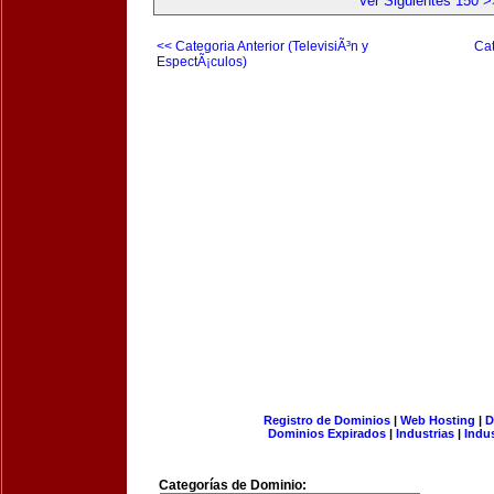
Ver Siguientes 150 >
<< Categoria Anterior (TelevisiÃ³n y
Cat
EspectÃ¡culos)
Registro de Dominios
|
Web Hosting
|
D
Dominios Expirados
|
Industrias
|
Indu
Categorías de Dominio: