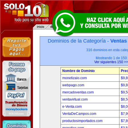
Dominios de la Categoría -
Ventas
316 dominios en esta categ
Mostrando 1 de 150
Ver siguientes 150 >>
Nombre de Dominio
Prec
monetizalo.com
$9,
webpago.com
$9,
mercadoventas.com
$9,
ventavirtual.com
$8,
e-Venta.com
$8,
VentaDeCampos.com
$7,
productosimportados.com
$7,