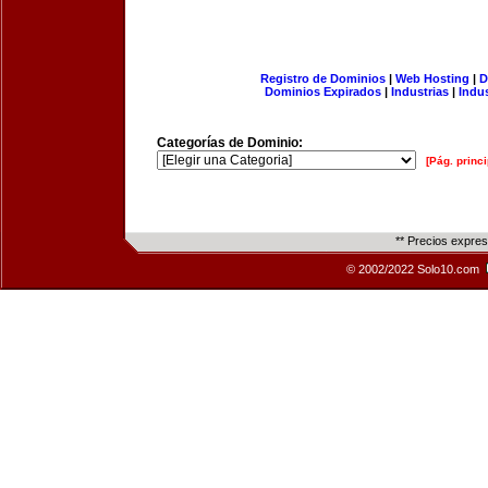
Registro de Dominios
|
Web Hosting
|
D
Dominios Expirados
|
Industrias
|
Indu
Categorías de Dominio:
[Pág. princi
** Precios expre
© 2002/2022 Solo10.com