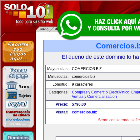
Comercios.b
El dueño de este dominio lo ha
Mayusculas:
COMERCIOS.BIZ
Minusculas:
comercios.biz
Longitud:
9 caracteres
Categorias:
Compras y Comercio ElectrÃ³nico
,
Empr
Ventas y Comercializacion
Precio:
$790.00
Visitar!
comercios.biz
Serán consideradas ofer