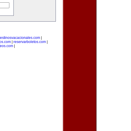
estinosvacacionales.com
|
ros.com
|
reservarboletos.com
|
leos.com
|