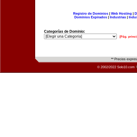
Registro de Dominios
|
Web Hosting
|
D
Dominios Expirados
|
Industrias
|
Indu
Categorías de Dominio:
[Pág. princi
** Precios expre
© 2002/2022 Solo10.com