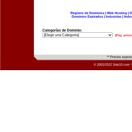
Registro de Dominios
|
Web Hosting
|
D
Dominios Expirados
|
Industrias
|
Indu
Categorías de Dominio:
[Pág. princi
** Precios expre
© 2002/2022 Solo10.com