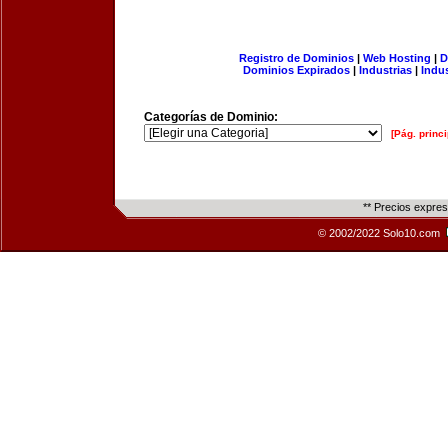
Registro de Dominios
|
Web Hosting
|
D
Dominios Expirados
|
Industrias
|
Indu
Categorías de Dominio:
[Pág. princi
** Precios expre
© 2002/2022 Solo10.com