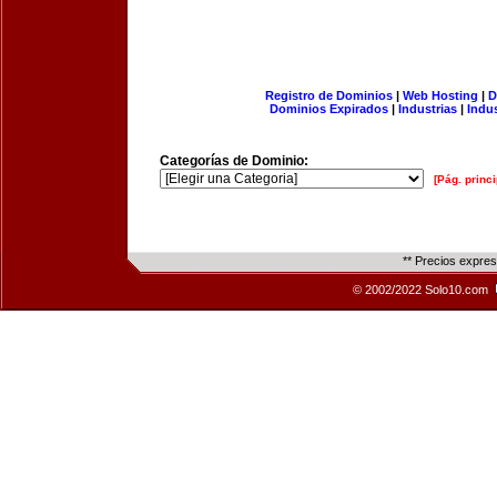
Registro de Dominios
|
Web Hosting
|
D
Dominios Expirados
|
Industrias
|
Indu
Categorías de Dominio:
[Pág. princi
** Precios expre
© 2002/2022 Solo10.com