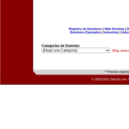
Registro de Dominios
|
Web Hosting
|
D
Dominios Expirados
|
Industrias
|
Indu
Categorías de Dominio:
[Pág. princi
** Precios expre
© 2002/2022 Solo10.com