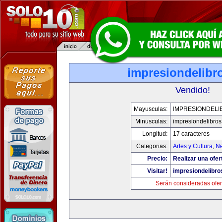
impresiondelibr
Vendido!
Mayusculas:
IMPRESIONDELI
Minusculas:
impresiondelibro
Longitud:
17 caracteres
Categorias:
Artes y Cultura
,
Ne
Precio:
Realizar una ofer
Visitar!
impresiondelibr
Serán consideradas ofer