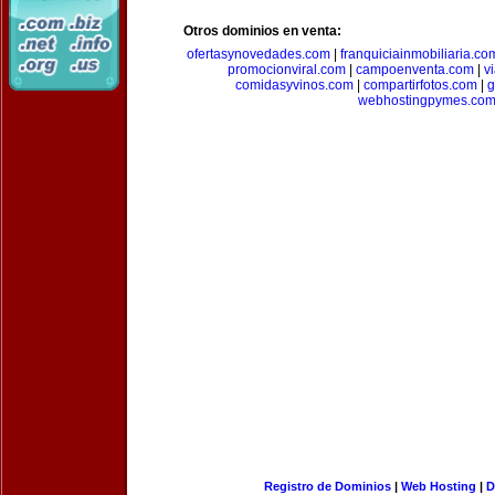
Otros dominios en venta:
ofertasynovedades.com
|
franquiciainmobiliaria.co
promocionviral.com
|
campoenventa.com
|
v
comidasyvinos.com
|
compartirfotos.com
|
g
webhostingpymes.co
Registro de Dominios
|
Web Hosting
|
D