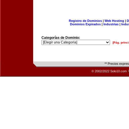
Registro de Dominios
|
Web Hosting
|
D
Dominios Expirados
|
Industrias
|
Indu
Categorías de Dominio:
[Pág. princi
** Precios expre
© 2002/2022 Solo10.com