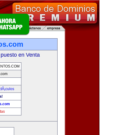
tos.com
 puesto en Venta
ENTOS.COM
s.com
ctÃ¡culos
a!
os.com
tas