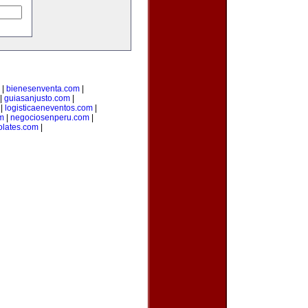
|
bienesenventa.com
|
|
guiasanjusto.com
|
|
logisticaeneventos.com
|
m
|
negociosenperu.com
|
olates.com
|