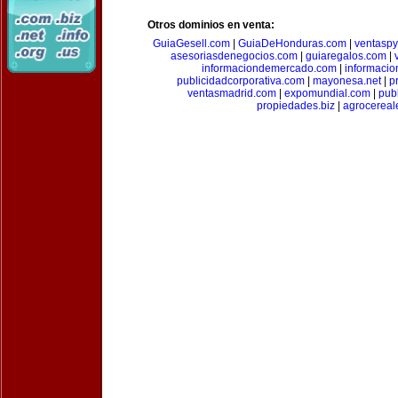
Otros dominios en venta:
GuiaGesell.com
|
GuiaDeHonduras.com
|
ventasp
asesoriasdenegocios.com
|
guiaregalos.com
|
informaciondemercado.com
|
informaci
publicidadcorporativa.com
|
mayonesa.net
|
p
ventasmadrid.com
|
expomundial.com
|
pub
propiedades.biz
|
agrocereal