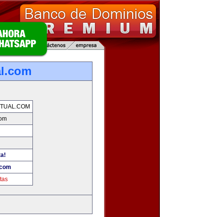
al.com
TUAL.COM
com
ta!
.com
tas