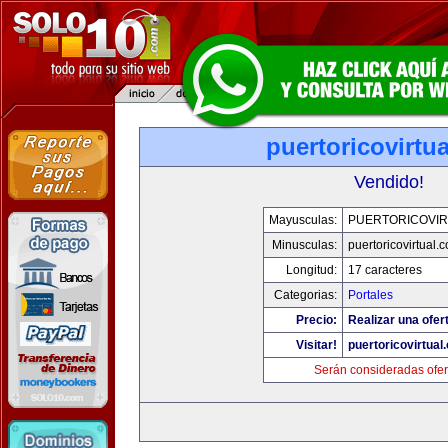
puertoricovirtu
Vendido!
Mayusculas:
PUERTORICOVIR
Minusculas:
puertoricovirtual.
Longitud:
17 caracteres
Categorias:
Portales
Precio:
Realizar una ofer
Visitar!
puertoricovirtual
Serán consideradas ofer