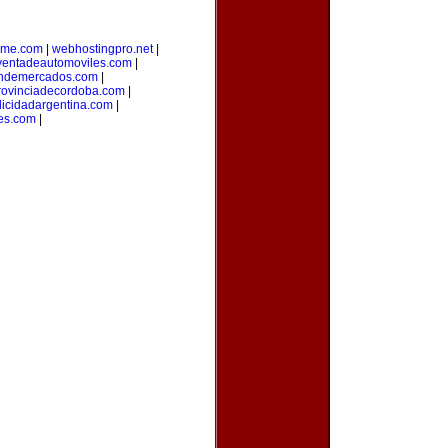
yme.com
|
webhostingpro.net
|
ventadeautomoviles.com
|
ondemercados.com
|
rovinciadecordoba.com
|
licidadargentina.com
|
es.com
|