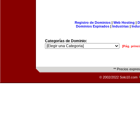
Registro de Dominios
|
Web Hosting
|
D
Dominios Expirados
|
Industrias
|
Indu
Categorías de Dominio:
[Pág. princi
** Precios expre
© 2002/2022 Solo10.com