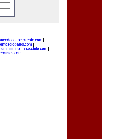
ancodeconocimiento.com
|
entosglobales.com
|
.com
|
inmobiliariaschile.com
|
erdibles.com
|