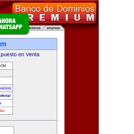
om
 puesto en Venta
COM
m
varios)
oferta!
m
tas