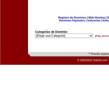
Registro de Dominios
|
Web Hosting
|
D
Dominios Expirados
|
Industrias
|
Indu
Categorías de Dominio:
[Pág. princi
** Precios expre
© 2002/2022 Solo10.com