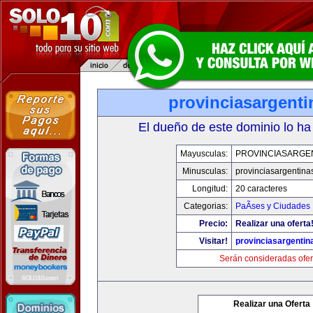
provinciasargent
El dueño de este dominio lo ha
Mayusculas:
PROVINCIASARGE
Minusculas:
provinciasargentina
Longitud:
20 caracteres
Categorias:
PaÃ­ses y Ciudades
Precio:
Realizar una oferta
Visitar!
provinciasargenti
Serán consideradas ofer
Realizar una Oferta