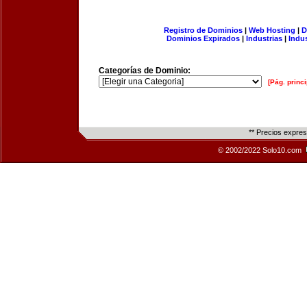
Registro de Dominios
|
Web Hosting
|
D
Dominios Expirados
|
Industrias
|
Indu
Categorías de Dominio:
[Pág. princi
** Precios expre
© 2002/2022 Solo10.com