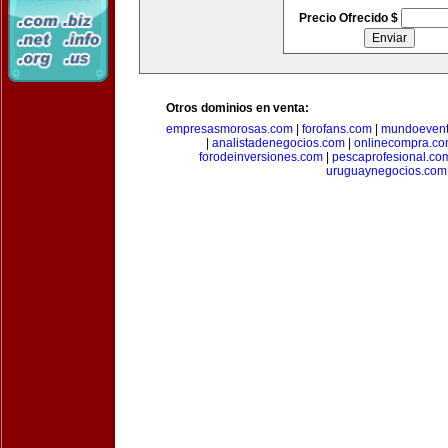
Precio Ofrecido $
Otros dominios en venta:
empresasmorosas.com
|
forofans.com
|
mundoevent
|
analistadenegocios.com
|
onlinecompra.c
forodeinversiones.com
|
pescaprofesional.co
uruguaynegocios.com