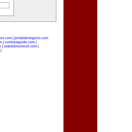
os.com
|
portaldenegocio.com
om
|
cordobaguide.com
|
m
|
sutelefonomovil.com
|
|