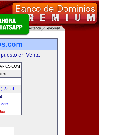
ios.com
 puesto en Venta
ARIOS.COM
.com
s)
,
Salud
a!
s.com
tas