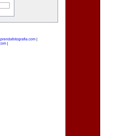
prendafotografia.com
|
.com
|