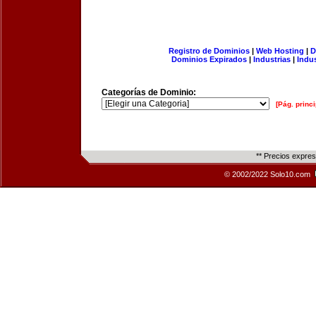
Registro de Dominios
|
Web Hosting
|
D
Dominios Expirados
|
Industrias
|
Indu
Categorías de Dominio:
[Pág. princi
** Precios expre
© 2002/2022 Solo10.com