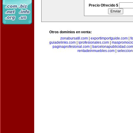
Precio Ofrecido $
Otros dominios en venta:
zonabursatil.com
|
exportimportguide.com
|
f
guiadelinks.com
|
iprofesionales.com
|
maspromoci
paginaprofesional.com
|
barcelonapublicidad.co
rentadeinmuebles.com
|
seleccio