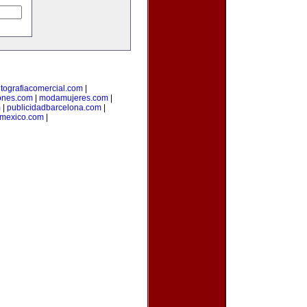
otografiacomercial.com
|
ones.com
|
modamujeres.com
|
m
|
publicidadbarcelona.com
|
nmexico.com
|