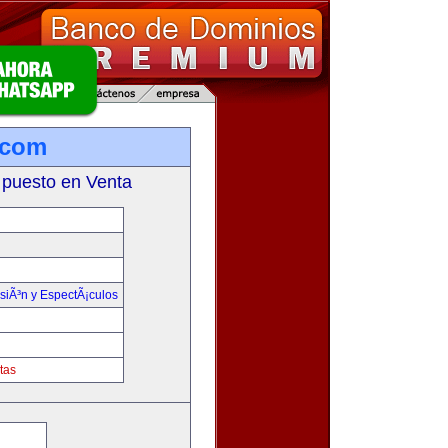
.com
 puesto en Venta
isiÃ³n y EspectÃ¡culos
tas