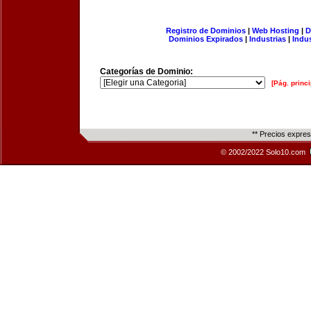
Registro de Dominios
|
Web Hosting
|
D
Dominios Expirados
|
Industrias
|
Indu
Categorías de Dominio:
[Pág. princi
** Precios expre
© 2002/2022 Solo10.com