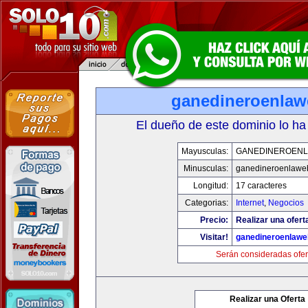
ganedineroenla
El dueño de este dominio lo ha
Mayusculas:
GANEDINEROEN
Minusculas:
ganedineroenlawe
Longitud:
17 caracteres
Categorias:
Internet
,
Negocios
Precio:
Realizar una ofert
Visitar!
ganedineroenlaw
Serán consideradas ofer
Realizar una Oferta