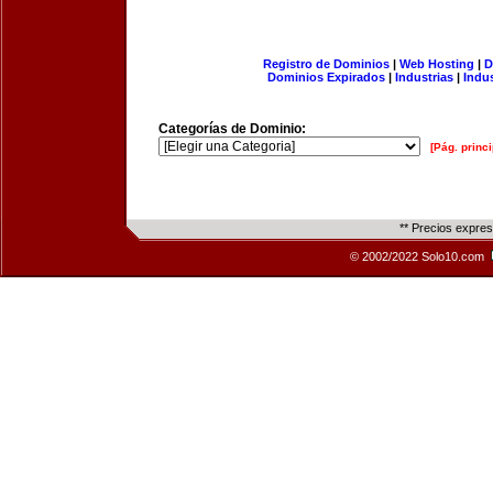
Registro de Dominios
|
Web Hosting
|
D
Dominios Expirados
|
Industrias
|
Indu
Categorías de Dominio:
[Pág. princi
** Precios expre
© 2002/2022 Solo10.com