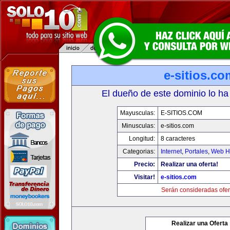
e-sitios.co
El dueño de este dominio lo ha
Mayusculas:
E-SITIOS.COM
Minusculas:
e-sitios.com
Longitud:
8 caracteres
Categorias:
Internet
,
Portales
,
Web Ho
Precio:
Realizar una oferta!
Visitar!
e-sitios.com
Serán consideradas ofer
Realizar una Oferta