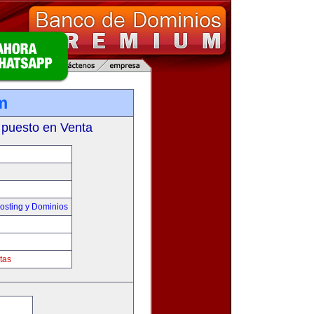
m
 puesto en Venta
sting y Dominios
tas