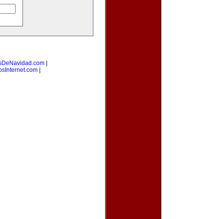
sDeNavidad.com
|
osInternet.com
|