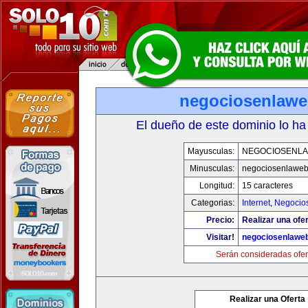
negociosenlaw
El dueño de este dominio lo ha
Mayusculas:
NEGOCIOSENL
Minusculas:
negociosenlawe
Longitud:
15 caracteres
Categorias:
Internet
,
Negocio
Precio:
Realizar una ofer
Visitar!
negociosenlawe
Serán consideradas ofer
Realizar una Oferta