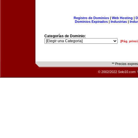
Registro de Dominios
|
Web Hosting
|
D
Dominios Expirados
|
Industrias
|
Indu
Categorías de Dominio:
[Pág. princi
** Precios expre
© 2002/2022 Solo10.com