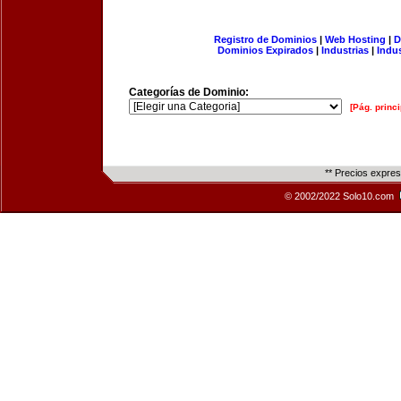
Registro de Dominios
|
Web Hosting
|
D
Dominios Expirados
|
Industrias
|
Indu
Categorías de Dominio:
[Pág. princi
** Precios expre
© 2002/2022 Solo10.com