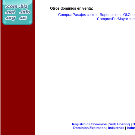
Otros dominios en venta:
ComprarPasajes.com
|
e-Soporte.com
|
OkCom
ComprasPorMayor.co
Registro de Dominios
|
Web Hosting
|
D
Dominios Expirados
|
Industrias
|
Indu