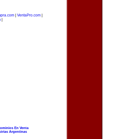
pra.com
|
VentaPro.com
|
m
|
ominios En Venta
strias Argentinas