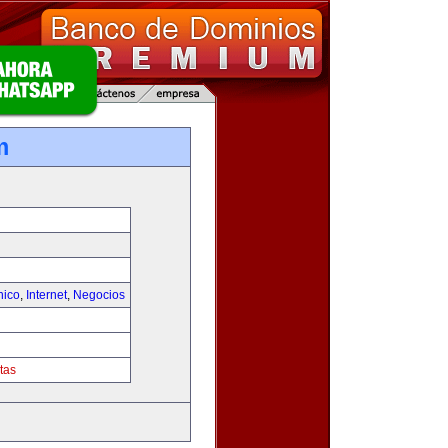
m
nico
,
Internet
,
Negocios
tas