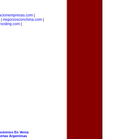
tacionempresas.com
|
|
negociosconchina.com
|
hosting.com
|
ominios En Venta
strias Argentinas