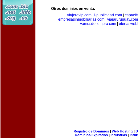
Otros dominios en venta:
viajerovip.com
|
i-publicidad.com
|
capaci
empresasinmobiliarias.com
|
viajaruruguay.com
vamosdecompra.com
|
ofertasweb
Registro de Dominios
|
Web Hosting
|
D
Dominios Expirados
|
Industrias
|
Indu