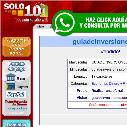
guiadeinversion
Vendido!
Mayusculas:
GUIADEINVERSIONE
Minusculas:
guiadeinversiones.co
Longitud:
17 caracteres
Categorias:
Economia, Dinero y Fi
Precio:
Realizar una oferta!
Visitar!
guiadeinversiones.c
Serán consideradas ofer