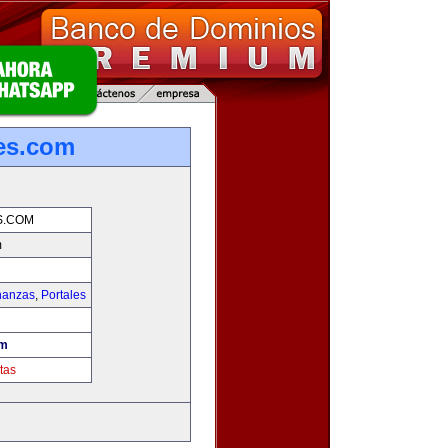
es.com
S.COM
m
nanzas
,
Portales
om
tas