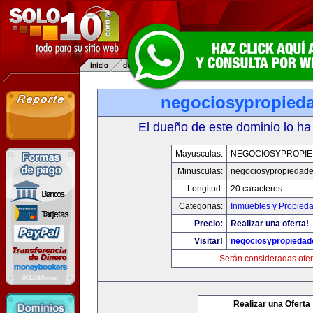
negociosypropied
El dueño de este dominio lo ha
Mayusculas:
NEGOCIOSYPROPI
Minusculas:
negociosypropiedad
Longitud:
20 caracteres
Categorias:
Inmuebles y Propied
Precio:
Realizar una oferta!
Visitar!
negociosypropieda
Serán consideradas ofer
Realizar una Oferta