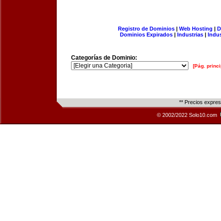
Registro de Dominios
|
Web Hosting
|
D
Dominios Expirados
|
Industrias
|
Indu
Categorías de Dominio:
[Pág. princi
** Precios expre
© 2002/2022 Solo10.com